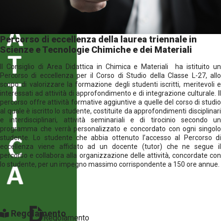
Percorso di eccellenza della laurea triennale in
Scienze e Tecnologie Chimiche e dei Materiali
Il Consiglio di Area Didattica in Chimica e Materiali ha istituito un
Percorso di eccellenza per il Corso di Studio della Classe L-27, allo
scopo di valorizzare la formazione degli studenti iscritti, meritevoli e
interessati ad attività di approfondimento e di integrazione culturale. Il
percorso offre attività formative aggiuntive a quelle del corso di studio
al quale è iscritto lo studente, costituite da approfondimenti disciplinari
e interdisciplinari, attività seminariali e di tirocinio secondo un
programma che verrà personalizzato e concordato con ogni singolo
studente. Lo studente che abbia ottenuto lʼaccesso al Percorso di
eccellenza viene affidato ad un docente (tutor) che ne segue il
percorso e collabora alla organizzazione delle attività, concordate con
lo studente, per un impegno massimo corrispondente a 150 ore annue.
Regolamento
Regolamento