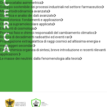
Organocatalisi asimmetrica
Sviluppo sostenibile dei processi industriali nel settore farmaceutico
Magnetoidrodinamica avanzata
Statistica e analisi dei dati avanzate
Nanofotonica: fondamenti e applicazioni
Chimica supramolecolare applicata
Elementi di cosmologia
Processi fisici e chimici responsabili del cambiamento climatico
Ricerca di decadimenti radioattivi ed eventi rari
Propagazione extragalattica di raggi cosmici ad altissima energia e
messaggeri secondari
Elettrochimica organica di sintesi, breve introduzione e recenti rilevanti
applicazioni
Le masse dei neutrini: dalla fenomenologia alla teoria